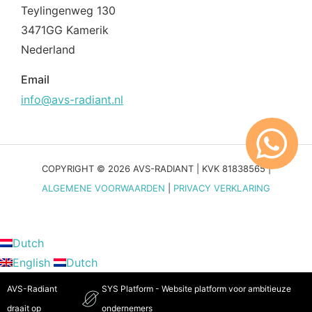
Teylingenweg 130
3471GG Kamerik
Nederland
Email
info@avs-radiant.nl
COPYRIGHT © 2026 AVS-RADIANT | KVK 81838565 |
ALGEMENE VOORWAARDEN
|
PRIVACY VERKLARING
Dutch
English
Dutch
AVS-Radiant
SYS Platform - Website platform voor ambitieuze
draait op
ondernemers