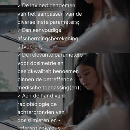
De invloed benoemen
✓
van het aanpassen van de
diverse instelparameters;
Een eenvoudige
✓
afschermingsberekening
uitvoeren;
De relevante parameters
✓
voor dosimetrie en
beeldkwaliteit benoemen
binnen de betreffende
medische toepassing(en);
Aan de hand van
✓
radiobiologie de
achtergronden van
dosislimieten en -
referentieniveaus