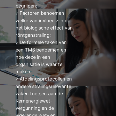
begrijpen;
Factoren benoemen
✓
welke van invloed zijn op
het biologische effect van
röntgenstraling;
De formele taken van
✓
een TMS benoemen en
hoe deze in een
organisatie is waar te
maken;
Afdelingsprotocollen en
✓
andere stralingsrelevante
zaken toetsen aan de
Kernenergiewet-
vergunning en de
vigerende wet- en