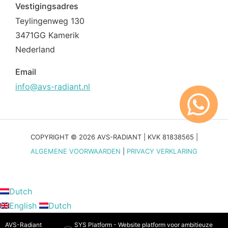
Vestigingsadres
Teylingenweg 130
3471GG Kamerik
Nederland
Email
info@avs-radiant.nl
COPYRIGHT © 2026 AVS-RADIANT | KVK 81838565 |
ALGEMENE VOORWAARDEN
|
PRIVACY VERKLARING
Dutch
English
Dutch
AVS-Radiant
SYS Platform - Website platform voor ambitieuze