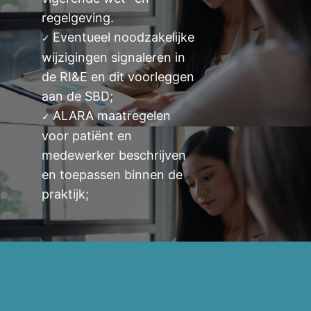
regelgeving.
Eventueel noodzakelijke
✓
wijzigingen signaleren in
de RI&E en dit voorleggen
aan de SBD;
ALARA maatregelen
✓
voor patiënt en
medewerker beschrijven
en toepassen binnen de
praktijk;