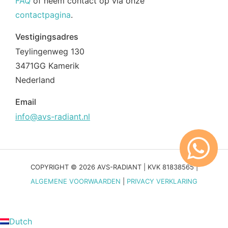
FAQ
of neem contact op via onze
contactpagina
.
Vestigingsadres
Teylingenweg 130
3471GG Kamerik
Nederland
Email
info@avs-radiant.nl
COPYRIGHT © 2026 AVS-RADIANT | KVK 81838565 |
ALGEMENE VOORWAARDEN
|
PRIVACY VERKLARING
Dutch